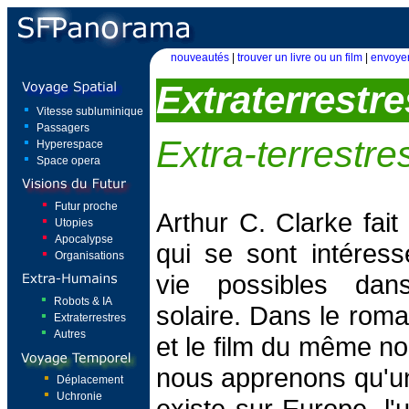
nouveautés
|
trouver un livre ou un film
|
envoyer
Extraterrestre
Vitesse subluminique
Passagers
Extra-terrestre
Hyperespace
Space opera
Futur proche
Arthur C. Clarke fait
Utopies
Apocalypse
qui se sont intéres
Organisations
vie possibles dan
Robots & IA
solaire. Dans le rom
Extraterrestres
Autres
et le film du même nom
nous apprenons qu'u
Déplacement
Uchronie
existe sur Europe, l'u