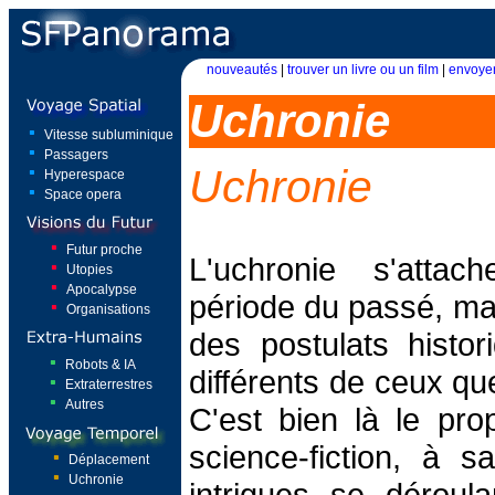
nouveautés
|
trouver un livre ou un film
|
envoyer
Uchronie
Vitesse subluminique
Passagers
Uchronie
Hyperespace
Space opera
Futur proche
L'uchronie s'atta
Utopies
Apocalypse
période du passé, ma
Organisations
des postulats histo
Robots & IA
différents de ceux q
Extraterrestres
Autres
C'est bien là le pr
science-fiction, à s
Déplacement
Uchronie
intrigues se dérou