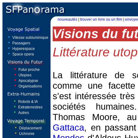
nouveautés
|
trouver un livre ou un film
|
envoyer
Visions du fu
Vitesse subluminique
Passagers
Littérature uto
Hyperespace
Space opera
Futur proche
La littérature de sc
Utopies
Apocalypse
comme une facette 
Organisations
s'est intéressée très 
Robots & IA
sociétés humain
Extraterrestres
Autres
Thomas Moore, au
Gattaca
, en passan
Déplacement
Uchronie
Mondes
d'Aldous Hux