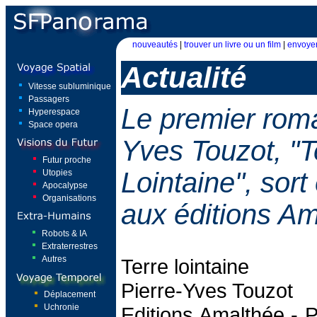
nouveautés
|
trouver un livre ou un film
|
envoyer
Actualité
Vitesse subluminique
Passagers
Le premier roma
Hyperespace
Space opera
Yves Touzot, "T
Futur proche
Lointaine", sort
Utopies
Apocalypse
Organisations
aux éditions A
Robots & IA
Extraterrestres
Autres
Terre lointaine
Pierre-Yves Touzot
Déplacement
Uchronie
Editions Amalthée - P