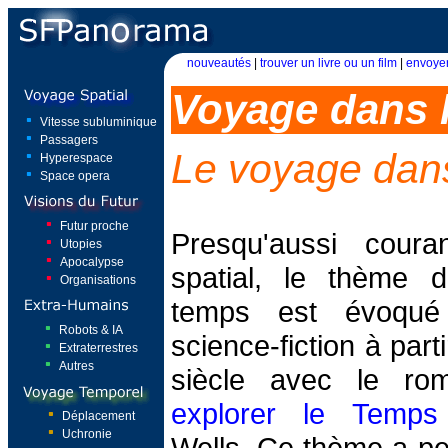
nouveautés
|
trouver un livre ou un film
|
envoyer
Voyage dans 
Vitesse subluminique
Passagers
Le voyage dan
Hyperespace
Space opera
Futur proche
Presqu'aussi cour
Utopies
Apocalypse
spatial, le thème 
Organisations
temps est évoqué 
Robots & IA
science-fiction à part
Extraterrestres
Autres
siècle avec le r
explorer le Temps
Déplacement
Uchronie
Wells. Ce thème a pe