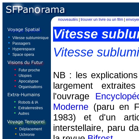
nouveautés
|
trouver un livre ou un film
|
envoyer
Vitesse subl
Vitesse subluminique
Passagers
Vitesse sublum
Hyperespace
Space opera
Futur proche
NB : les explication
Utopies
Apocalypse
largement extraite
Organisations
l'ouvrage
Encyclopé
Robots & IA
Moderne
(paru en F
Extraterrestres
Autres
1983) et d'un arti
interstellaire, paru 
Déplacement
Uchronie
la revue
Bifrost
.