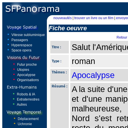
nouveautés
|
trouver un livre ou un film
|
envoyer
Fiche oeuvre
Vitesse subluminique
Retour
Passagers
Salut l'Amériqu
Hyperespace
Titre :
Space opera
roman
Type :
Futur proche
Utopies
Thèmes :
Apocalypse
Apocalypse
Organisations
Résumé :
A la suite d'une
Robots & IA
et d'une manip
Extraterrestres
Autres
malheureuse,
Nord s'est ret
Déplacement
Uchronie
reste du mond