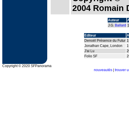
2004 Romain 
Auteur
J.G.
Ballard
Editeur
A
Denoël Présence du Futur
1
Jonathan Cape, London
1
J'ai Lu
2
Folio SF
2
Copyright © 2020 SFPanorama
nouveautés
|
trouver u