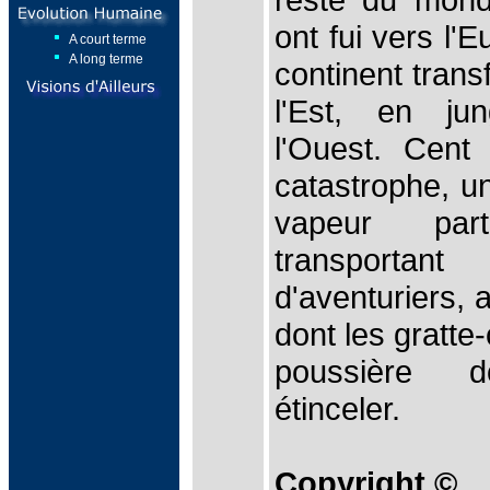
ont fui vers l'
A court terme
A long terme
continent tran
l'Est, en jun
l'Ouest. Cent
catastrophe, u
vapeur parti
transportan
d'aventuriers, 
dont les gratte
poussière d
étinceler.
Copyright ©