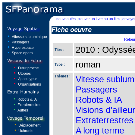
nouveautés
|
trouver un livre ou un film
|
envoyer
Fiche oeuvre
Vitesse subluminique
Retou
Passagers
2010 : Odyssé
Hyperespace
Titre :
Space opera
roman
Type :
Futur proche
Utopies
Thèmes :
Vitesse sublum
Apocalypse
Organisations
Passagers
Robots & IA
Robots & IA
Extraterrestres
Visions d'ailleu
Autres
Extraterrestres
Déplacement
A long terme
Uchronie