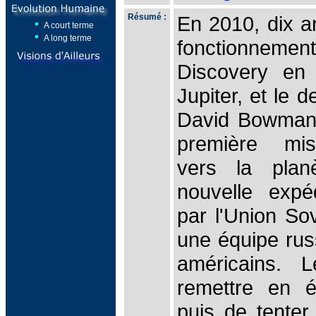
Résumé :
En 2010, dix an
A court terme
A long terme
fonctionneme
Discovery en 
Jupiter, et le 
David Bowman, 
première mis
vers la plan
nouvelle expé
par l'Union Sov
une équipe russ
américains. 
remettre en é
puis de tenter 