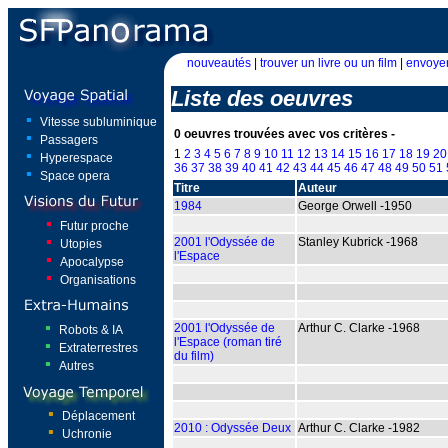
nouveautés
|
trouver un livre ou un film
|
envoyer
Liste des oeuvres
Vitesse subluminique
0 oeuvres trouvées avec vos critères -
Passagers
1
2
3
4
5
6
7
8
9
10
11
12
13
14
15
16
17
18
19
20
Hyperespace
36
37
38
39
40
41
42
43
44
45
46
47
48
49
50
51
Space opera
Titre
Auteur
1984
George Orwell -1950
Futur proche
2001 l'Odyssée de
Stanley Kubrick -1968
Utopies
l'Espace
Apocalypse
Organisations
2001 l'Odyssée de
Arthur C. Clarke -1968
Robots & IA
l'Espace (roman tiré
Extraterrestres
du film)
Autres
Déplacement
2010 : Odyssée Deux
Arthur C. Clarke -1982
Uchronie